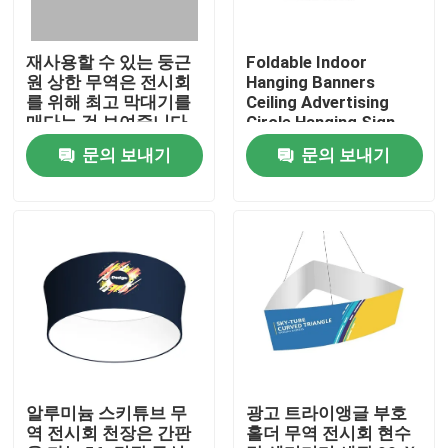
회사 소개
재사용할 수 있는 둥근
Foldable Indoor
원 상한 무역은 전시회
Hanging Banners
를 위해 최고 막대기를
Ceiling Advertising
공장 투어
매다는 것 보여줍니다
Circle Hanging Sign
PSD
문의 보내기
문의 보내기
품질 관리
연락처
뉴스
모든 케이스
알루미늄 스키튜브 무
광고 트라이앵글 부호
역 전시회 천장은 간판
홀더 무역 전시회 현수
무역 전시회 전시회 전시