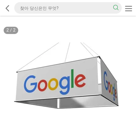
2
/
2