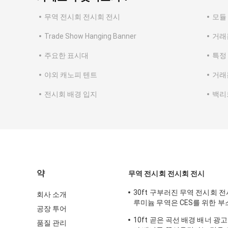
무역 전시회 전시회 전시
모듈
Trade Show Hanging Banner
거래
주요한 표시대
특정
야외 캐노피 텐트
거래
전시회 배경 입지
백리
약
무역 전시회 전시회 전시
30ft 구부러진 무역 전시회 
회사 소개
루미늄 무역은 CES를 위한 
공장 투어
다
10ft 곧은 곡선 배경 배너 광
품질 관리