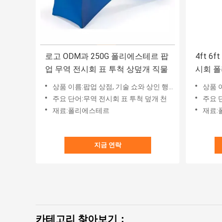
로고 ODM과 250G 폴리에스테르 팝
4ft 6
업 무역 전시회 표 투척 상덮개 직물
시회 
천 날염
상품 이름:팝업 상점, 기술 쇼와 상인 행사, 무역 전시회를 위한 표 배너 위의 비즈니스 로고와 커스텀 테이블 덮개 천
상품 이름:풀 컬러
주요 단어:무역 전시회 표 투척 덮개 천
주요 
재료:폴리에스테르
재료:
지금 연락
카테고리 찾아보기：