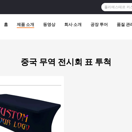
홈
제품 소개
동영상
회사 소개
공장 투어
품질 관
중국 무역 전시회 표 투척