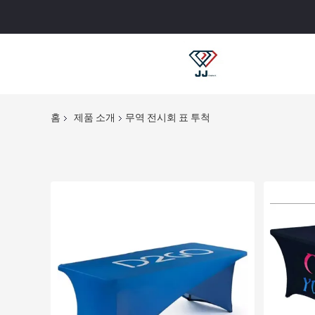
홈
제품 소개
무역 전시회 표 투척