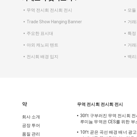
무역 전시회 전시회 전시
모듈
Trade Show Hanging Banner
거래
주요한 표시대
특정
야외 캐노피 텐트
거래
전시회 배경 입지
백리
약
무역 전시회 전시회 전시
30ft 구부러진 무역 전시회 
회사 소개
루미늄 무역은 CES를 위한 
공장 투어
다
10ft 곧은 곡선 배경 배너 광
품질 관리