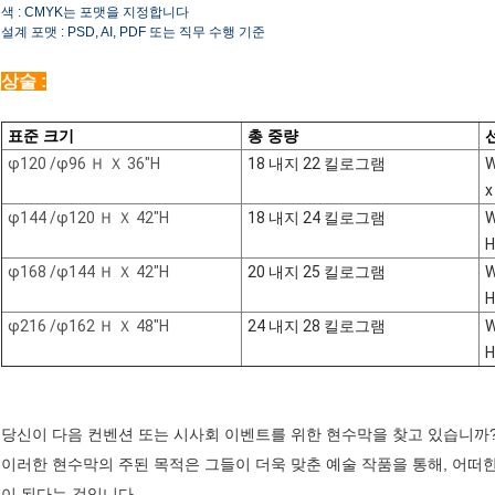
색 : CMYK는 포맷을 지정합니다
설계 포맷 : PSD, AI, PDF 또는 직무 수행 기준
상술 :
표준 크기
총 중량
φ120 /φ96 Ｈ Ｘ 36"H
18 내지 22 킬로그램
W
x
φ144 /φ120 Ｈ Ｘ 42"H
18 내지 24 킬로그램
W
H
φ168 /φ144 Ｈ Ｘ 42"H
20 내지 25 킬로그램
W
H
φ216 /φ162 Ｈ Ｘ 48"H
24 내지 28 킬로그램
W
H
당신이 다음 컨벤션 또는 시사회 이벤트를 위한 현수막을 찾고 있습니까
이러한 현수막의 주된 목적은 그들이 더욱 맞춘 예술 작품을 통해, 어
이 된다는 것입니다.