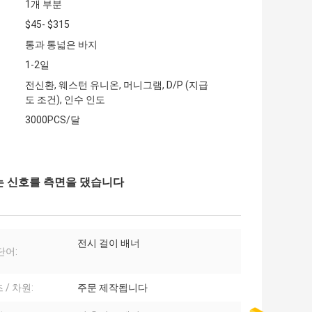
1개 부분
$45- $315
통과 통넓은 바지
1-2일
전신환, 웨스턴 유니온, 머니그램, D/P (지급
도 조건), 인수 인도
3000PCS/달
리는 신호를 측면을 댔습니다
전시 걸이 배너
단어:
 / 차원:
주문 제작됩니다