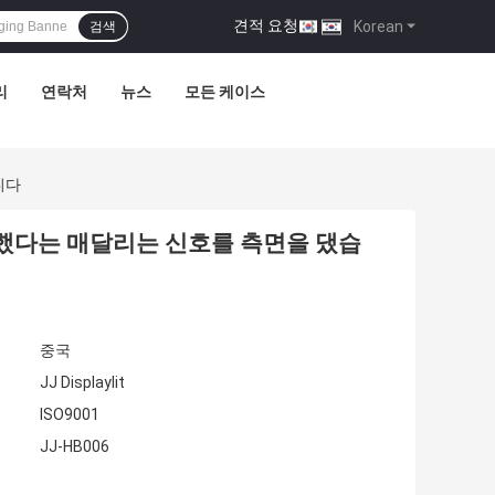
견적 요청
|
Korean
검색
리
연락처
뉴스
모든 케이스
니다
출력했다는 매달리는 신호를 측면을 댔습
중국
JJ Displaylit
ISO9001
JJ-HB006