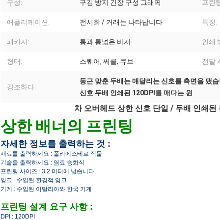
구성:
구김 방지 긴장 구성 그래픽
프린팅
애플리케이션:
전시회 / 거래는 나타납니다
특징:
패키지:
통과 통넓은 바지
인쇄 
형태:
스퀘어, 써클, 큐브
전달 
둥근 맞춘 두배는 매달리는 신호를 측면을 댔
강조하다:
신호 두배 인쇄된 120DPI를 매다는 원
차 오버헤드 상한 신호 단일 / 두배 인쇄
상한 배너의 프린팅
자세한 정보를 출력하는 것 :
재료를 출력하세요 : 폴리에스테르 직물
기술을 출력하세요 : 염료 승화식
프린팅 사이즈 : 3.2 미터에 넓습니다
잉크 : 수입된 환경적 잉크
기계 : 수입된 이탈리아와 한국 기계
프린팅 설계 요구 사항 :
DPI : 120DPI