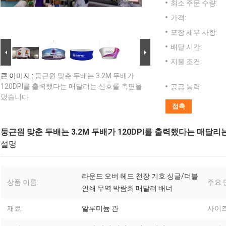
최소 주문 수량:
가격:
포장 세부 사항:
배달 시간:
지불 조건:
큰 이미지 :
둥근원 맞춘 두배는 3.2M 두배가
120DPI를 출력했다는 매달리는 신호를 측면을
공급 능력:
댔습니다
접촉
둥근원 맞춘 두배는 3.2M 두배가 120DPI를 출력했다는 매달
설명
라운드 오버 헤드 천장 기호 싱글/더블
상품 이름:
주요 
인쇄 무역 박람회 매달려 배너
재료:
알루미늄 관
사이즈