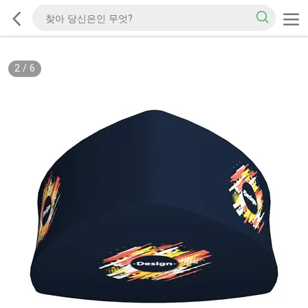
2
/
6