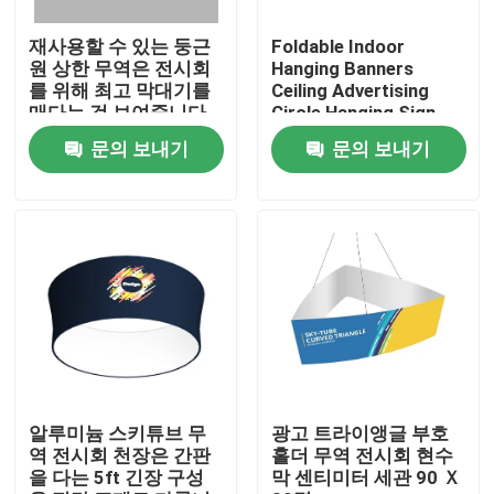
재사용할 수 있는 둥근
Foldable Indoor
회사 소개
원 상한 무역은 전시회
Hanging Banners
를 위해 최고 막대기를
Ceiling Advertising
매다는 것 보여줍니다
Circle Hanging Sign
공장 투어
PSD
문의 보내기
문의 보내기
품질 관리
연락처
뉴스
모든 케이스
알루미늄 스키튜브 무
광고 트라이앵글 부호
역 전시회 천장은 간판
홀더 무역 전시회 현수
을 다는 5ft 긴장 구성
막 센티미터 세관 90 Ｘ
무역 전시회 전시회 전시