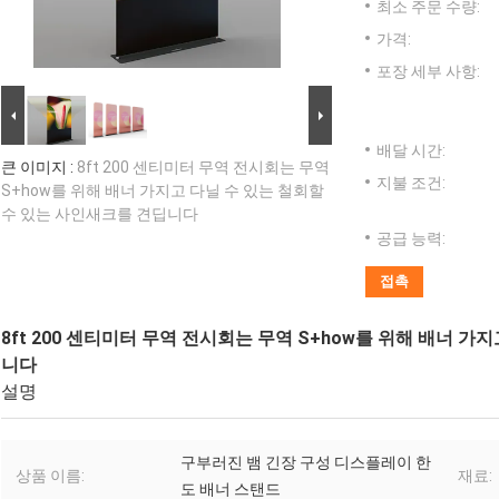
최소 주문 수량:
가격:
포장 세부 사항:
배달 시간:
큰 이미지 :
8ft 200 센티미터 무역 전시회는 무역
지불 조건:
S+how를 위해 배너 가지고 다닐 수 있는 철회할
수 있는 사인새크를 견딥니다
공급 능력:
접촉
8ft 200 센티미터 무역 전시회는 무역 S+how를 위해 배너 
니다
설명
구부러진 뱀 긴장 구성 디스플레이 한
상품 이름:
재료:
도 배너 스탠드