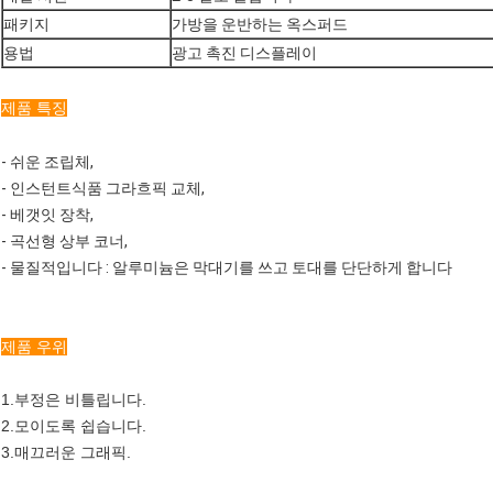
패키지
가방을 운반하는 옥스퍼드
용법
광고 촉진 디스플레이
제품 특징
- 쉬운 조립체,
- 인스턴트식품 그라흐픽 교체,
- 베갯잇 장착,
- 곡선형 상부 코너,
- 물질적입니다 : 알루미늄은 막대기를 쓰고 토대를 단단하게 합니다
제품 우위
1.부정은 비틀립니다.
2.모이도록 쉽습니다.
3.매끄러운 그래픽.