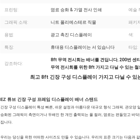
프린팅:
염료 승화 & 가열 전사 인쇄
예술 
그래픽 소재:
니트 폴리에스테르 직물
패키지
용법:
광고 촉진 디스플레이
색:
특징:
휴대용 디스플레이는 서 있습니다
타입:
8ft 무역 전시회는 배너를 견딥니다
,
200번 
강조하다:
무역 전시회를 위한 8ft 가지고 다닐 수 있는 
최고 8ft 긴장 구성 디스플레이 가지고 다닐 수 
EZ 튜브 긴장 구성 프레임 디스플레이 배너 스탠드
긴장 구성 디스플레이 특성 빠른, 쉬운 설정과 아름다운 대규모 형식 그래픽. 관모양 
승화된 그래픽이 측면이거나 두배인 한 개인 출력되는 풀 컬러, 염료는 편들었고 바닥
집니다.
우리는 당신을 위한 어떠한 사이즈도 만들 수 있습니다. 우리의 표준 크기는 다음과 