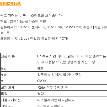
제품 상세정보
광고 거래는 Ｌ 배너 스탠드를 보여줍니다
재료 : 알루미늄, 플라스틱 부분
분류하세요 : 80*200 센티미터, 85*200cm, 120*200cm, 주문 제작된 
색 : 은
포장되는 것 : 1 pc / 단일층 통넓은 바지 / CTN
상품 이름
EZ 튜브 사건 배너 스탠드 TBS-101을 출력하는 
이 재사용할 수 있는 광범위한 기반 구성
용법
광고
알루미늄 막대기, 철 기반, 구성
재료
CMYK
색
설계 포맷
72dpi 직무 수행 기준
특징
경량
애플리케이션
디스플레이는 나타납니다
배달 시간
2-3 일로 일합니다