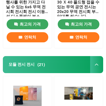
행사를 위한 가지고 다
30 Ｘ 40 폴드형 접을 수
닐 수 있는 6x6 무역 전
있는 무역 공연 전시는
가지고 다닐 수 있는 접수 데스크
시회 전시회 전시 이동
20x20 무역 전시회 부스
성 디스플레이 부스
임대를 씹습니다
최고의 가격
최고의 가격
야외 캐노피 텐트
연락처
연락처
거래는 부스 벽을 보여줍니다
무역 전시회 표 투척
모듈 전시 전시
(21)
전시회 배경 입지
백리트 배경
무역 전시회 부스 가구