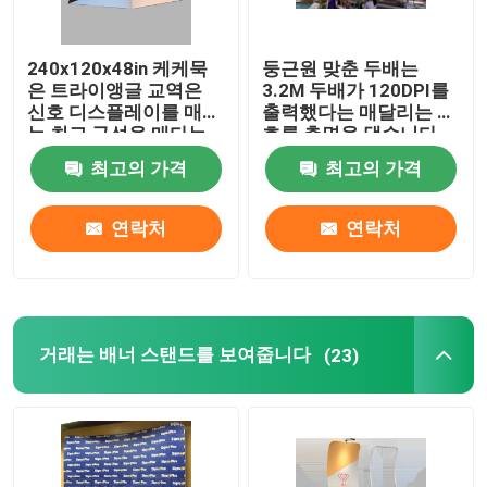
240x120x48in 케케묵
둥근원 맞춘 두배는
은 트라이앵글 교역은
3.2M 두배가 120DPI를
신호 디스플레이를 매다
출력했다는 매달리는 신
는 최고 구성을 매다는
호를 측면을 댔습니다
것 보여줍니다
최고의 가격
최고의 가격
연락처
연락처
거래는 배너 스탠드를 보여줍니다
(23)