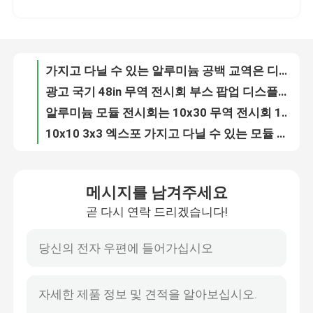
광고 국기 48in 무역 전시회 부스 팝업 디스플레이 상한 배너
알루미늄 모듈 전시회는 10x30 무역 전시회 10x10 팝업 부스를 세웁니다
회사 소개
10x10 3x3 엑스포 가지고 다닐 수 있는 모듈 전시회는 현대 무역 전시회 부스를 드러냅니다
20ft 샷은 맞춘 모듈 전시 부스 전시장을 무역 전시회에서 보입니다
공장 투어
실내 주도하는 차별주의자 라이트 박스 그래픽스 거래는 디스플레이 벽 1mx2m을 보여줍니다
3MX2.4M Portable Fabric Light Box Frame Trade Show Fabric Wall For Event 110g
품질 관리
85x200cm 300x240cm 차별주의자 라이트 박스는 AD 알루미늄 프로파일 라이트 박스를 이끌었습니다
알루미늄 프레임은 차별주의자 구성 라이트 박스 무프레임형 라이트 박스 경량을 이끌었습니다
연락처
배경 장식 벨벳 구성과 결혼하는 고급 품질은 아크릴 라운드 배경 표시대를 찌릅니다
메시지를 남겨주세요
유일한 디스플레이 가지고 다닐 수 있는 주문 설계 행사 풀 아치 아이 파티 생일 배경은 웨딩 행사를 위한 골조를 세웁니다
곧 다시 연락 드리겠습니다!
뉴스
배경 입지와 결혼하는 가지고 다닐 수 있는 폴드형 파티 생각 통 주제 알루미늄 프레임 라운드
장식 배경 사진 부스와 결혼하는 긴장 구성을 출력하는 풀 컬러
공급 주요한 배경 생일 파티 프레임과 결혼하는 알루미늄 프레임
모든 케이스
New design wedding decoration backdrop stand round cake table flower pedestal metal gold plinth Wedding Decoration Backd
고급 LED는 벽 세트 생일 출산 축하 파티 웨딩 파티 장식 사진 배경을 아치형으로 만들었습니다
무역 전시회 전시회 전시