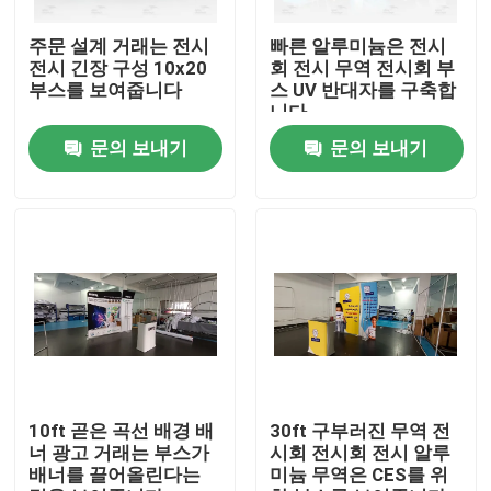
주문 설계 거래는 전시
빠른 알루미늄은 전시
회사 소개
전시 긴장 구성 10x20
회 전시 무역 전시회 부
부스를 보여줍니다
스 UV 반대자를 구축합
니다
공장 투어
문의 보내기
문의 보내기
품질 관리
연락처
뉴스
모든 케이스
10ft 곧은 곡선 배경 배
30ft 구부러진 무역 전
너 광고 거래는 부스가
시회 전시회 전시 알루
배너를 끌어올린다는
미늄 무역은 CES를 위
무역 전시회 전시회 전시