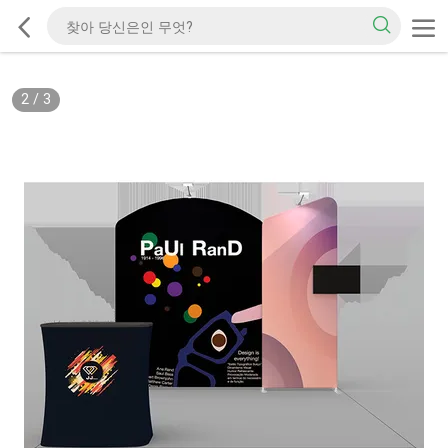
2
/
3